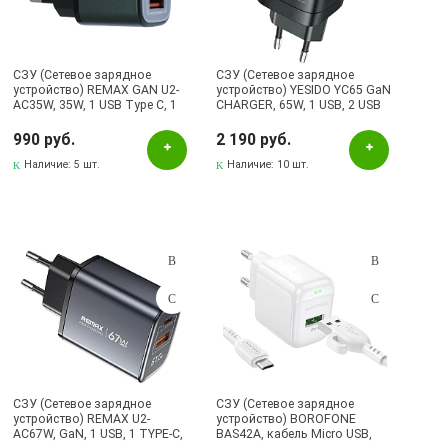
СЗУ (Сетевое зарядное
СЗУ (Сетевое зарядное
устройство) REMAX GAN U2-
устройство) YESIDO YC65 GaN
AC35W, 35W, 1 USB Type C, 1
CHARGER, 65W, 1 USB, 2 USB
USB A, Led дисплей, цвет
Type C, цвет черный
черный
990 руб.
2 190 руб.
Наличие:
5 шт.
Наличие:
10 шт.
СЗУ (Сетевое зарядное
СЗУ (Сетевое зарядное
устройство) REMAX U2-
устройство) BOROFONE
AC67W, GaN, 1 USB, 1 TYPE-C,
BAS42A, кабель Micro USB,