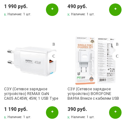
67W, LED дисплей контроля
18W, 1 USB, QC3.0, цвет белый
мощности заряда, цвет
1 990 руб.
490 руб.
графитовый
Наличие:
1 шт.
Наличие:
1 шт.
СЗУ (Сетевое зарядное
СЗУ (Сетевое зарядное
устройство) REMAX GaN
устройство) BOROFONE
CA05 AC45W, 45W, 1 USB Type
BA99A Breeze с кабелем USB
C, 1 USB, цвет белый
Type C на Lightning 8 pin,
PD20W, 1 USB Type C, длина 1
1 190 руб.
390 руб.
метр, цвет белый
Наличие:
1 шт.
Наличие:
1 шт.