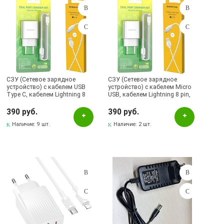
СЗУ (Сетевое зарядное
СЗУ (Сетевое зарядное
устройство) с кабелем USB
устройство) с кабелем Micro
Type C, кабелем Lightning 8
USB, кабелем Lightning 8 pin,
pin, 2.1A, 2 USB A, длина 1
2.1A, 2 USB A, длина 1 метр,
метр, цвет белый
цвет белый
390 руб.
390 руб.
Наличие:
9 шт.
Наличие:
2 шт.