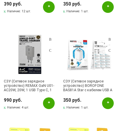
цвет черный
390 руб.
350 руб.
Бугульма, ул.Советская, 82
Наличие:
12 шт.
Наличие:
1 шт.
Бугульма, ул.Тукая, 70
Лениногорск, ул.Вахитова, 5, (АВТОВОКЗАЛ)
Лениногорск, ул.Гафиатуллина, 9, (ЦЕНТР)
Лениногорск, ул.Кутузова, 9А, (БРИЗ)
Октябрьский, пр-кт Ленина, 59/1 (ВЕРБА)
СКЛАД Бугульма, ул.Гафиатуллина, 45
СЗУ (Сетевое зарядное
СЗУ (Сетевое зарядное
устройство) REMAX GaN U01-
устройство) BOROFONE
AC20W, 20W, 1 USB Type C, 1
BAS81A Star с кабелем USB A
USB, цвет белый
на Micro USB, 10.5W, 2 USB A,
длина 1 метр, цвет белый
990 руб.
350 руб.
Наличие:
4 шт.
Наличие:
1 шт.