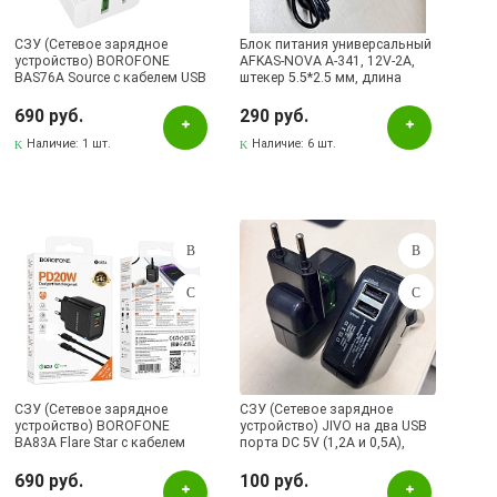
СЗУ (Сетевое зарядное
Блок питания универсальный
устройство) BOROFONE
AFKAS-NOVA A-341, 12V-2A,
BAS76A Source с кабелем USB
штекер 5.5*2.5 мм, длина
Type C на на Lightning 8 pin, 1
кабеля 1 метр, цвет черный
USB Type C, 1 USB A, PD30W,
690 руб.
290 руб.
QC3.0, длина 1 метр, цвет
белый
Наличие:
1 шт.
Наличие:
6 шт.
СЗУ (Сетевое зарядное
СЗУ (Сетевое зарядное
устройство) BOROFONE
устройство) JIVO на два USB
BA83A Flare Star с кабелем
порта DC 5V (1,2А и 0,5А),
Type C на Lightning 8 pin, 1
цвет черный
USB Type C, 1 USB A, PD20W,
690 руб.
100 руб.
QC3.0, длина 1 метр, цвет