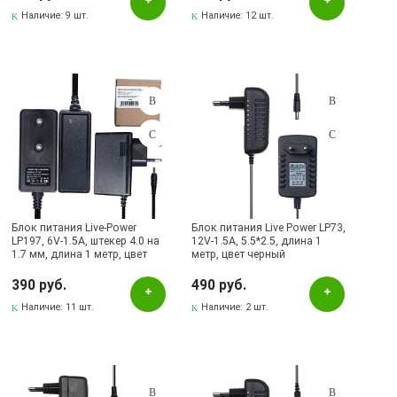
Наличие:
9 шт.
Наличие:
12 шт.
Блок питания Live-Power
Блок питания Live Power LP73,
LP197, 6V-1.5A, штекер 4.0 на
12V-1.5A, 5.5*2.5, длина 1
1.7 мм, длина 1 метр, цвет
метр, цвет черный
черный (подходит для
тонометров)
390 руб.
490 руб.
Наличие:
11 шт.
Наличие:
2 шт.