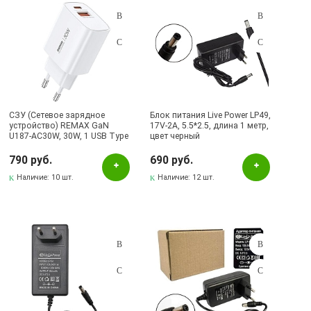
СЗУ (Сетевое зарядное
Блок питания Live Power LP49,
устройство) REMAX GaN
17V-2A, 5.5*2.5, длина 1 метр,
U187-AC30W, 30W, 1 USB Type
цвет черный
C, 1 USB, цвет белый
790 руб.
690 руб.
Наличие:
10 шт.
Наличие:
12 шт.