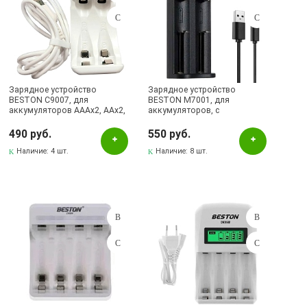
Зарядное устройство
Зарядное устройство
BESTON C9007, для
BESTON M7001, для
аккумуляторов AAAx2, AAx2,
аккумуляторов, с
с индикацией заряда, цвет
индикацией заряда, цвет
белый
черный
490 руб.
550 руб.
Наличие:
4 шт.
Наличие:
8 шт.