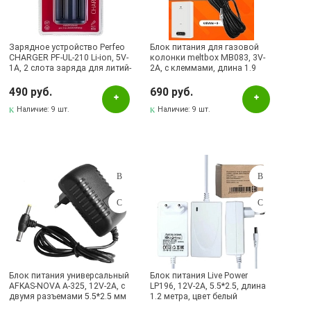
meltbox
MRM
Зарядное устройство Perfeo
Блок питания для газовой
CHARGER PF-UL-210 Li-ion, 5V-
колонки meltbox MB083, 3V-
Perfeo
1A, 2 слота заряда для литий-
2A, с клеммами, длина 1.9
ионных аккумуляторов
метра, цвет черный
Remax
18650, 16340, 17335, 18490,
490 руб.
690 руб.
20700, работает от кабеля
Samsung
Type-C, цвет черный
Наличие:
9 шт.
Наличие:
9 шт.
Yesido
Наличие в магазинах
Pаспределительный центр
Альметьевск, ул.Ленина, 132, ТЦ ЛЕНТА
Бавлы, ул.Пионерская, 11
Бугульма, ул.Ленина, 145, ТЦ ЭССЕН
Блок питания универсальный
Блок питания Live Power
Бугульма, ул.Ленина, 2Б, ТД ТЕХНОПОЛИС
AFKAS-NOVA A-325, 12V-2A, с
LP196, 12V-2A, 5.5*2.5, длина
двумя разъемами 5.5*2.5 мм
1.2 метра, цвет белый
Бугульма, ул.М.Джалиля, 7, ЦУМ
и 4.0*1.7 мм, длина 1 метр,