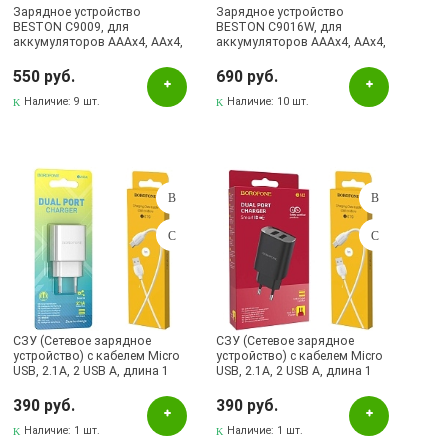
Зарядное устройство
Зарядное устройство
BESTON C9009, для
BESTON C9016W, для
аккумуляторов AAAx4, AAx4,
аккумуляторов AAAx4, AAx4,
с индикацией заряда, цвет
дисплей с индикацией
белый
заряда, цвет белый
550 руб.
690 руб.
Наличие:
9 шт.
Наличие:
10 шт.
СЗУ (Сетевое зарядное
СЗУ (Сетевое зарядное
устройство) с кабелем Micro
устройство) с кабелем Micro
USB, 2.1A, 2 USB A, длина 1
USB, 2.1A, 2 USB A, длина 1
метр, цвет белый
метр, цвет черно белый
390 руб.
390 руб.
Наличие:
1 шт.
Наличие:
1 шт.