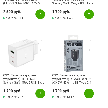
(MUVV3ZM/A, MD3J4ZM/A),
Scenery GaN, 45W, 2 USB Type
порт Type-C, 20W, цвет белый
C, 1 USB A, PD45W, QC3.0, цвет
черный
2 590 руб.
1 790 руб.
Наличие:
16 шт.
Наличие:
1 шт.
СЗУ (Сетевое зарядное
СЗУ (Сетевое зарядное
устройство) HOCO N50
устройство) REMAX GaN U2-
Scenery GaN, 45W, 2 USB Type
AC45W, 45W, 1 USB Type C, 1
C, 1 USB A, PD45W, QC3.0, цвет
USB A, Led дисплей, цвет
белый
черный
1 790 руб.
1 790 руб.
Наличие:
2 шт.
Наличие:
13 шт.