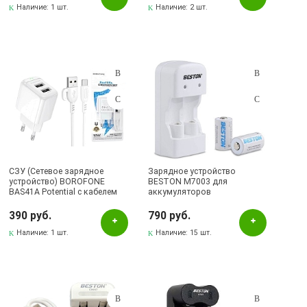
черный
Наличие:
1 шт.
Наличие:
2 шт.
СЗУ (Сетевое зарядное
Зарядное устройство
устройство) BOROFONE
BESTON M7003 для
BAS41A Potential с кабелем
аккумуляторов
USB Type C, 12W, 2 USB A,
CR2/RCR123A, 2 шт.
длина 1 метр, цвет белый
аккумуляторных батареек
390 руб.
790 руб.
CR2 300mAh, цвет белый
Наличие:
1 шт.
Наличие:
15 шт.