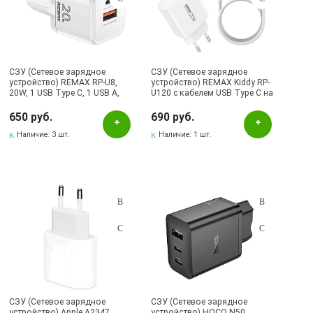
СЗУ (Сетевое зарядное
СЗУ (Сетевое зарядное
устройство) REMAX RP-U8,
устройство) REMAX Kiddy RP-
20W, 1 USB Type C, 1 USB A,
U120 с кабелем USB Type C на
цвет белый
Lightning 8 pin, 20W, 1 USB, 1
USB Type C, длина 1 метр,
650 руб.
690 руб.
цвет белый
Наличие:
3 шт.
Наличие:
1 шт.
СЗУ (Сетевое зарядное
СЗУ (Сетевое зарядное
устройство) Apple A2347
устройство) HOCO N50