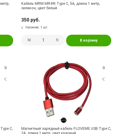
 метр,
Кабель MRM MR49t Type С, 5А, длина 1 метр,
силикон, цвет белый
350 руб.
Наличие:
1 шт.
В корзину
Type C,
Магнитный зарядный кабель FLOVEME USB Type C,
2A, длина 1 метр, цвет красный