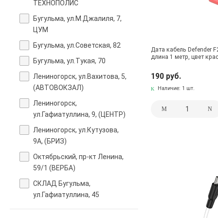
ТЕХНОПОЛИС
Бугульма, ул.М.Джалиля, 7,
ЦУМ
Бугульма, ул.Советская, 82
Дата кабель Defender F
длина 1 метр, цвет кра
Бугульма, ул.Тукая, 70
190 руб.
Лениногорск, ул.Вахитова, 5,
(АВТОВОКЗАЛ)
Наличие:
1 шт.
Лениногорск,
ул.Гафиатуллина, 9, (ЦЕНТР)
Лениногорск, ул.Кутузова,
9А, (БРИЗ)
Октябрьский, пр-кт Ленина,
59/1 (ВЕРБА)
СКЛАД Бугульма,
ул.Гафиатуллина, 45