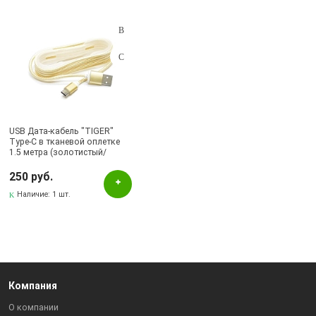
Подбор параметров
Наличие в магазинах
Бугульма, ул.М.Джалиля, 7, ЦУМ
USB Дата-кабель "TIGER"
Type-C в тканевой оплетке
1.5 метра (золотистый/
европакет).
250 руб.
Наличие:
1 шт.
Компания
О компании