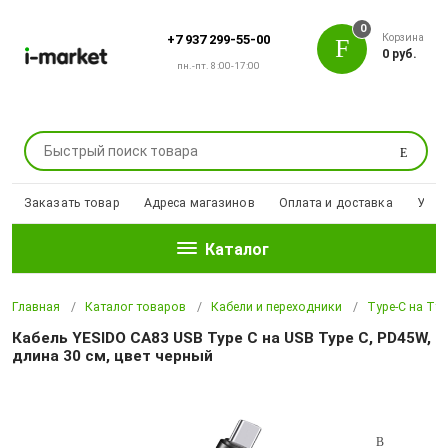
0
Корзина
+7 937 299-55-00
0 руб.
пн.-пт. 8:00-17:00
Поиск
Заказать товар
Адреса магазинов
Оплата и доставка
Уцен
Каталог
Главная
Каталог товаров
Кабели и переходники
Type-C на Typ
Кабель YESIDO CA83 USB Type C на USB Type C, PD45W,
длина 30 см, цвет черный