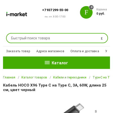
0
Корзина
+7 937 299-55-00
0 руб.
пн.-пт. 8:00-17:00
Поиск
Заказать товар
Адреса магазинов
Оплата и доставка
Уцен
Каталог
Главная
Каталог товаров
Кабели и переходники
Type-C на Typ
Кабель HOCO X96 Type C на Type C, 3A, 60W, длина 25
см, цвет черный