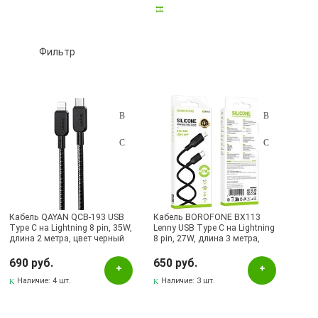
2 метра
5
3 метра
2
Фильтр
Подбор параметров
Розничная цена
Кабель QAYAN QCB-193 USB
Кабель BOROFONE BX113
Type C на Lightning 8 pin, 35W,
Lenny USB Type C на Lightning
длина 2 метра, цвет черный
8 pin, 27W, длина 3 метра,
Цвет
цвет черный
690 руб.
650 руб.
Белый
Наличие:
4 шт.
Наличие:
3 шт.
Серый
Черный