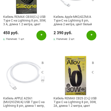
Бугульма, ул.Ленина, 2Б, ТД ТЕХНОПОЛИС
Бугульма, ул.М.Джалиля, 7, ЦУМ
Кабель REMAX CB30(C-L) USB
Кабель Apple MKQ42ZM/A
Type C на Lightning 8 pin, 30W,
Type-C на Lightning 8 pin,
Бугульма, ул.Советская, 82
3 A, длина 1.2 метра, цвет
длина 2 метра, цвет белый
черный
Бугульма, ул.Тукая, 70
450 руб.
2 390 руб.
Лениногорск, ул.Вахитова, 5, (АВТОВОКЗАЛ)
Наличие:
1 шт.
Наличие:
2 шт.
Лениногорск, ул.Гафиатуллина, 9, (ЦЕНТР)
Лениногорск, ул.Кутузова, 9А, (БРИЗ)
Октябрьский, пр-кт Ленина, 59/1 (ВЕРБА)
Октябрьский, ул.Островского, 6А / Б113, ТЦ АСТРУМ
СКЛАД Бугульма, ул.Гафиатуллина, 45
Скуд.Видео
Кабель APPLE A2561
Кабель REMAX CB25 (C-L) USB
(MUQ93ZM/A) USB Type C на
Type C на Lightning 8 pin, 30W,
Lightning 8 pin, длина 1 метр,
2A, длина 1.2 метра, цвет
цвет белый
черный