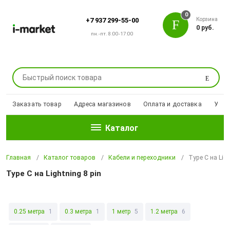
0
Корзина
+7 937 299-55-00
0 руб.
пн.-пт. 8:00-17:00
Поиск
Заказать товар
Адреса магазинов
Оплата и доставка
Уцен
Каталог
Главная
Каталог товаров
Кабели и переходники
Type C на Ligh
Type C на Lightning 8 pin
0.25 метра
1
0.3 метра
1
1 метр
5
1.2 метра
6