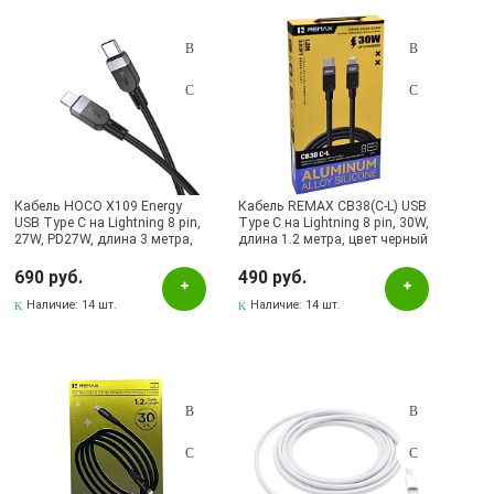
Бренд
APPLE
BOROFONE
HOCO
Кабель HOCO X109 Energy
Qayan
Кабель REMAX CB38(C-L) USB
USB Type C на Lightning 8 pin,
Type C на Lightning 8 pin, 30W,
27W, PD27W, длина 3 метра,
длина 1.2 метра, цвет черный
Remax
цвет черный
690 руб.
490 руб.
Yesido
Наличие:
14 шт.
Наличие:
14 шт.
Наличие в магазинах
Pаспределительный центр
Альметьевск, ул.Ленина, 132, ТЦ ЛЕНТА
Бавлы, ул.Пионерская, 11
Бугульма, ул.Ленина, 145, ТЦ ЭССЕН