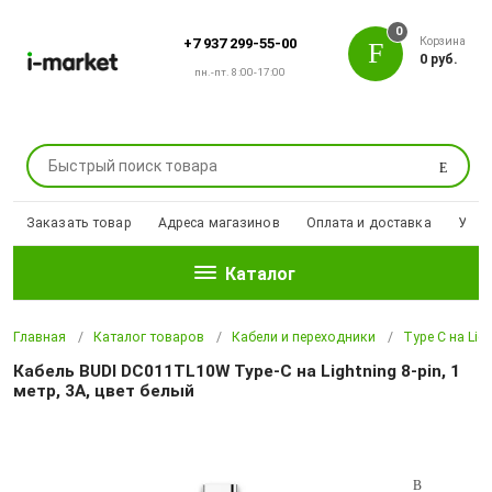
0
Корзина
+7 937 299-55-00
0 руб.
пн.-пт. 8:00-17:00
Поиск
Заказать товар
Адреса магазинов
Оплата и доставка
Уцен
Каталог
Главная
Каталог товаров
Кабели и переходники
Type C на Ligh
Кабель BUDI DC011TL10W Type-C на Lightning 8-pin, 1
метр, 3A, цвет белый