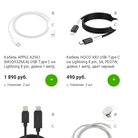
Подбор параметров
Розничная цена
Кабель APPLE A2561
Кабель HOCO X82 USB Type C
(MUQ93ZM/A) USB Type C на
на Lightning 8 pin, 3A, PD27W,
Lightning 8 pin, длина 1 метр,
длина 1 метр, цвет черный
Цвет
цвет белый
1 890 руб.
490 руб.
Белый
Наличие:
2 шт.
Наличие:
2 шт.
Черный
Бренд
APPLE
Наличие в магазинах