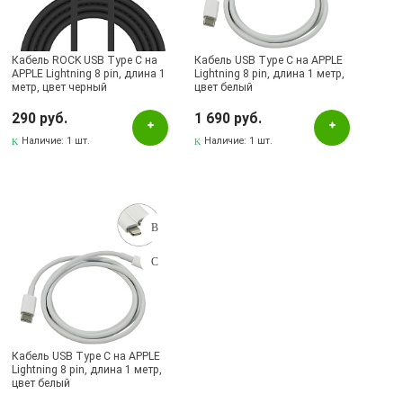
Pаспределительный центр
Альметьевск, ул.Ленина, 132, ТЦ ЛЕНТА
Кабель ROCK USB Type C на
Кабель USB Type C на APPLE
APPLE Lightning 8 pin, длина 1
Lightning 8 pin, длина 1 метр,
метр, цвет черный
Бавлы, ул.Пионерская, 11
цвет белый
290 руб.
Бугульма, ул.Ленина, 145, ТЦ ЭССЕН
1 690 руб.
Наличие:
1 шт.
Наличие:
1 шт.
Бугульма, ул.Ленина, 2Б, ТД ТЕХНОПОЛИС
Бугульма, ул.М.Джалиля, 7, ЦУМ
Бугульма, ул.Советская, 82
Бугульма, ул.Тукая, 70
Октябрьский, ул.Островского, 6А / Б113, ТЦ АСТРУМ
Скуд.Видео
Кабель USB Type C на APPLE
Lightning 8 pin, длина 1 метр,
цвет белый