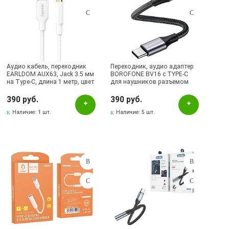
Аудио кабель, переходник
Переходник, аудио адаптер
EARLDOM AUX63, Jack 3.5 мм
BOROFONE BV16 c TYPE-C
на Type-C, длина 1 метр, цвет
для наушников разъемом
белый
Audio Jack 3.5 мм, цвет черно
серебристый
390 руб.
390 руб.
Наличие:
1 шт.
Наличие:
5 шт.