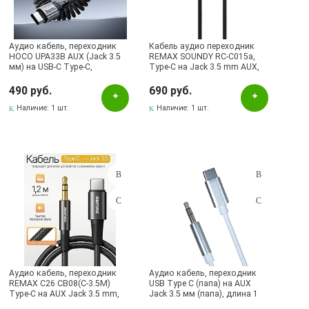
BOROFONE
Earldom
Аудио кабель, переходник
HOCO
Кабель аудио переходник
HOCO UPA33B AUX (Jack 3.5
REMAX SOUNDY RC-C015a,
мм) на USB-C Type-C,
Type-C на Jack 3.5 mm AUX,
Qayan
растягивается до 1.5 метра,
длина 1.2 метра, цвет черный
цвет черный
490 руб.
690 руб.
Remax
Наличие:
1 шт.
Наличие:
1 шт.
Наличие в магазинах
Pаспределительный центр
Альметьевск, ул.Ленина, 132, ТЦ ЛЕНТА
Бавлы, ул.Пионерская, 11
Бугульма, ул.Ленина, 145, ТЦ ЭССЕН
Бугульма, ул.Ленина, 2Б, ТД ТЕХНОПОЛИС
Бугульма, ул.М.Джалиля, 7, ЦУМ
Аудио кабель, переходник
Аудио кабель, переходник
REMAX C26 CB08(C-3.5M)
USB Type C (папа) на AUX
Бугульма, ул.Советская, 82
Type-C на AUX Jack 3.5 mm,
Jack 3.5 мм (папа), длина 1
длина 1.2 метра, цвет черный
метр, цвет белый