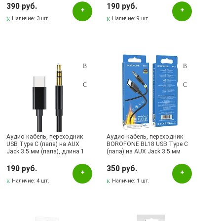
Бугульма, ул.Тукая, 70
390 руб.
190 руб.
Лениногорск, ул.Вахитова, 5, (АВТОВОКЗАЛ)
Наличие:
3 шт.
Наличие:
9 шт.
Лениногорск, ул.Гафиатуллина, 9, (ЦЕНТР)
Лениногорск, ул.Кутузова, 9А, (БРИЗ)
Октябрьский, пр-кт Ленина, 59/1 (ВЕРБА)
СКЛАД Бугульма, ул.Гафиатуллина, 45
Аудио кабель, переходник
Аудио кабель, переходник
USB Type C (папа) на AUX
BOROFONE BL18 USB Type C
Jack 3.5 мм (папа), длина 1
(папа) на AUX Jack 3.5 мм
метр, цвет черный
(папа), длина 1 метр, цвет
черный
190 руб.
350 руб.
Наличие:
4 шт.
Наличие:
1 шт.