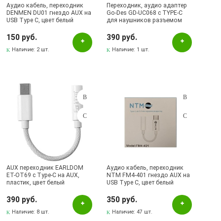
Аудио кабель, переходник
Переходник, аудио адаптер
DENMEN DU01 гнездо AUX на
Go-Des GD-UC068 c TYPE-C
USB Type C, цвет белый
для наушников разъемом
Audio Jack 3.5 мм, цвет
черный
150 руб.
390 руб.
Наличие:
2 шт.
Наличие:
1 шт.
AUX переходник EARLDOM
Аудио кабель, переходник
ET-OT69 c Type-C на AUX,
NTM FM4-401 гнездо AUX на
пластик, цвет белый
USB Type C, цвет белый
390 руб.
350 руб.
Наличие:
8 шт.
Наличие:
47 шт.