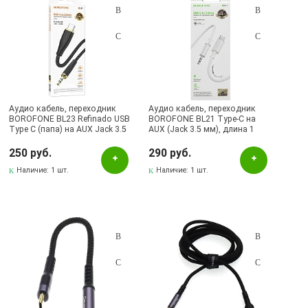
Аудио кабель, переходник
Аудио кабель, переходник
BOROFONE BL23 Refinado USB
BOROFONE BL21 Type-C на
Type C (папа) на AUX Jack 3.5
AUX (Jack 3.5 мм), длина 1
мм (папа), длина 1 метр, цвет
метр, цвет белый
черный
250 руб.
290 руб.
Наличие:
1 шт.
Наличие:
1 шт.