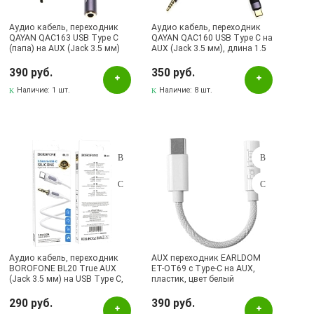
Аудио кабель, переходник
Аудио кабель, переходник
QAYAN QAC163 USB Type C
QAYAN QAC160 USB Type C на
(папа) на AUX (Jack 3.5 мм)
AUX (Jack 3.5 мм), длина 1.5
(мама), длина 15 см, цвет
метра, цвет черный
черный
390 руб.
350 руб.
Наличие:
1 шт.
Наличие:
8 шт.
Аудио кабель, переходник
AUX переходник EARLDOM
BOROFONE BL20 True AUX
ET-OT69 c Type-C на AUX,
(Jack 3.5 мм) на USB Type C,
пластик, цвет белый
длина 1 метр, цвет белый
290 руб.
390 руб.