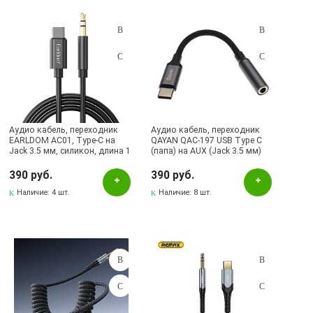
Подбор параметров
Розничная цена
Аудио кабель, переходник
Аудио кабель, переходник
EARLDOM AC01, Type-C на
QAYAN QAC-197 USB Type C
Jack 3.5 мм, силикон, длина 1
(папа) на AUX (Jack 3.5 мм)
Цвет
метр, цвет черный
(мама), нейлон, длина 12 см,
цвет черный
390 руб.
390 руб.
Белый
Наличие:
4 шт.
Наличие:
8 шт.
Серебристый
Серый
Черный
Бренд