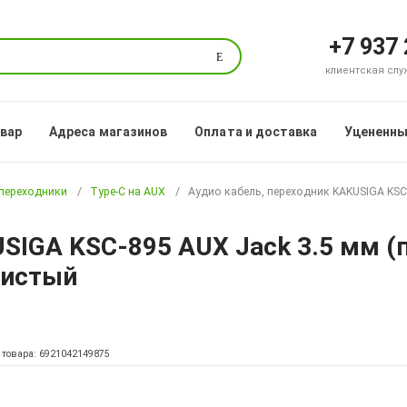
+7 937
Поиск
клиентская служб
овар
Адреса магазинов
Оплата и доставка
Уцененны
 переходники
Type-C на AUX
Аудио кабель, переходник KAKUSIGA KSC-8
IGA KSC-895 AUX Jack 3.5 мм (па
ристый
 товара: 6921042149875