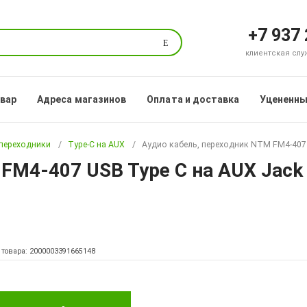
+7 937
Поиск
клиентская служб
овар
Адреса магазинов
Оплата и доставка
Уцененны
 переходники
Type-C на AUX
Аудио кабель, переходник NTM FM4-407 U
FM4-407 USB Type C на AUX Jack 
 товара: 2000003391665148