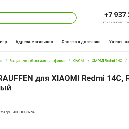
+7 937
Поиск
клиентская служб
овар
Адреса магазинов
Оплата и доставка
Уцененны
ов
Защитные стёкла для телефонов
XIAOMI
XIAOMI Redmi 14C
AUFFEN для XIAOMI Redmi 14C, R
ный
 товара: 2000000536996