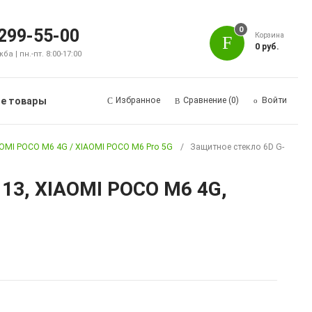
0
 299-55-00
Корзина
0 руб.
а | пн.-пт. 8:00-17:00
е товары
Избранное
Сравнение
(0)
Войти
AOMI POCO M6 4G / XIAOMI POCO M6 Pro 5G
Защитное стекло 6D G-
 13, XIAOMI POCO M6 4G,