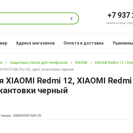
+7 937
Поиск
клиентская служб
овар
Адреса магазинов
Оплата и доставка
Уцененны
ов
Защитные стёкла для телефонов
XIAOMI
XIAOMI Redmi 12 / XI
MI POCO M6 Pro 5G, цвет окантовки черный
я XIAOMI Redmi 12, XIAOMI Redmi
окантовки черный
 товара: 2000003391669125