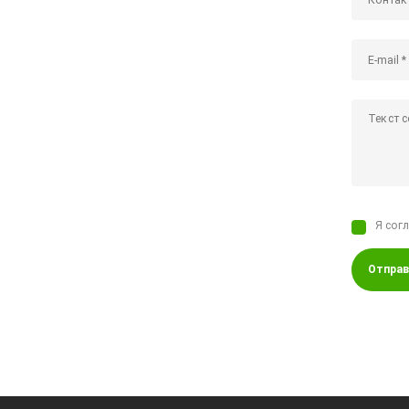
Я сог
Отправ