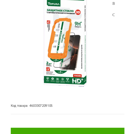
Код товара: 4603307209105