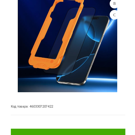
Код товара: 4603307207422