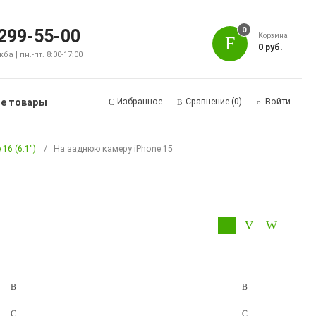
0
 299-55-00
Корзина
0 руб.
а | пн.-пт. 8:00-17:00
е товары
Избранное
Сравнение
(0)
Войти
 16 (6.1")
На заднюю камеру iPhone 15