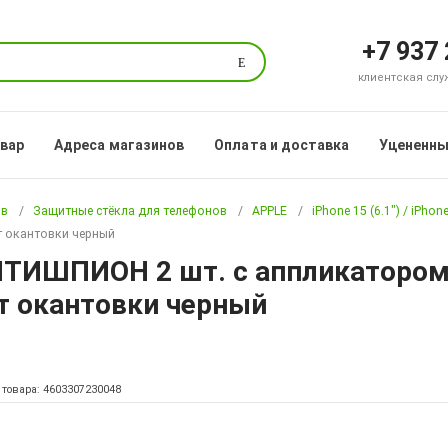
+7 937
Поиск
клиентская служб
овар
Адреса магазинов
Оплата и доставка
Уцененны
ов
Защитные стёкла для телефонов
APPLE
iPhone 15 (6.1") / iPhone
ет окантовки черный
НТИШПИОН 2 шт. с аппликатором
ет окантовки черный
 товара: 4603307230048