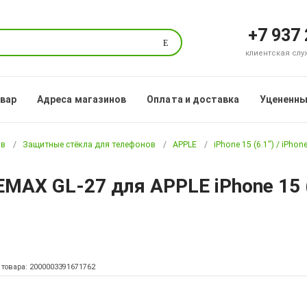
+7 937
Поиск
клиентская служб
овар
Адреса магазинов
Оплата и доставка
Уцененны
ов
Защитные стёкла для телефонов
APPLE
iPhone 15 (6.1") / iPhone
X GL-27 для APPLE iPhone 15 (6.
 товара: 2000003391671762