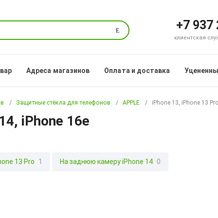
+7 937
Поиск
клиентская служб
овар
Адреса магазинов
Оплата и доставка
Уцененны
ов
Защитные стёкла для телефонов
APPLE
iPhone 13, iPhone 13 Pr
 14, iPhone 16e
one 13 Pro
1
На заднюю камеру iPhone 14
0