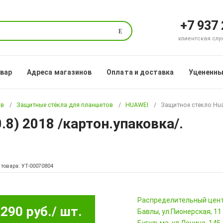
+7 937
Поиск
клиентская служб
овар
Адреса магазинов
Оплата и доставка
Уцененны
ов
Защитные стёкла для планшетов
HUAWEI
Защитное стекло Hua
8) 2018 /картон.упаковка/.
 товара: УТ-00070804
Pаспределительный цен
290 руб.
/ шт.
Бавлы, ул.Пионерская, 11