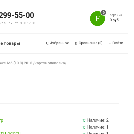
0
 299-55-00
Корзина
0 руб.
а | пн.-пт. 8:00-17:00
е товары
Избранное
Сравнение
(0)
Войти
wei M5 (10.8) 2018 /картон.упаковка/.
тр
Наличие:
2
Наличие:
1