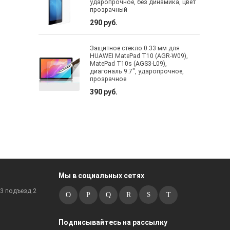
ударопрочное, без динамика, цвет
прозрачный
290 руб.
Защитное стекло 0.33 мм для
HUAWEI MatePad T10 (AGR-W09),
MatePad T10s (AGS3-L09),
диагональ 9.7", ударопрочное,
прозрачное
390 руб.
Мы в социальных сетях
к3 подъезд 2
Подписывайтесь на рассылку