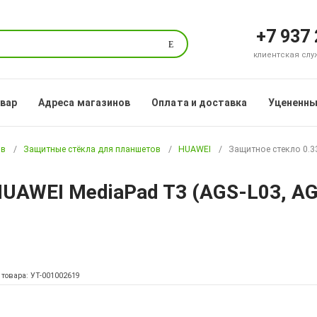
+7 937
Поиск
клиентская служб
овар
Адреса магазинов
Оплата и доставка
Уцененны
ов
Защитные стёкла для планшетов
HUAWEI
Защитное стекло 0.33
UAWEI MediaPad T3 (AGS-L03, AGS-
 товара: УТ-001002619