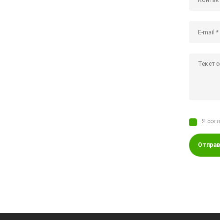
Я сог
Отправ