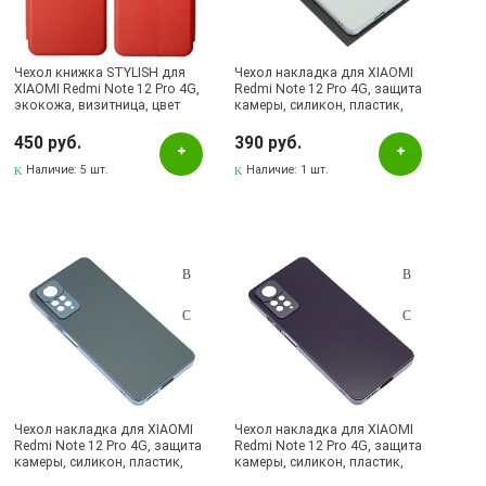
Синий
Фиолетовый
Чехол книжка STYLISH для
Чехол накладка для XIAOMI
Черный
XIAOMI Redmi Note 12 Pro 4G,
Redmi Note 12 Pro 4G, защита
экокожа, визитница, цвет
камеры, силикон, пластик,
красный
цвет бело серебристый
Наличие в магазинах
450 руб.
390 руб.
Наличие:
5 шт.
Наличие:
1 шт.
Альметьевск, ул.Ленина, 132, ТЦ ЛЕНТА
Бавлы, ул.Пионерская, 11
Бугульма, ул.Ленина, 145, ТЦ ЭССЕН
Бугульма, ул.Ленина, 2Б, ТД ТЕХНОПОЛИС
Бугульма, ул.М.Джалиля, 7, ЦУМ
Бугульма, ул.Советская, 82
Бугульма, ул.Тукая, 70
Лениногорск, ул.Вахитова, 5, (АВТОВОКЗАЛ)
Чехол накладка для XIAOMI
Чехол накладка для XIAOMI
Redmi Note 12 Pro 4G, защита
Redmi Note 12 Pro 4G, защита
Лениногорск, ул.Гафиатуллина, 9, (ЦЕНТР)
камеры, силикон, пластик,
камеры, силикон, пластик,
цвет темно синий
цвет темно фиолетовый