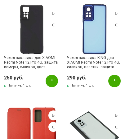
Подбор параметров
Розничная цена
Чехол накладка для XIAOMI
Чехол накладка KING для
Redmi Note 12 Pro 4G, защита
XIAOMI Redmi Note 12 Pro 4G,
камеры, силикон, цвет
силикон, пластик, защита
Цвет
черный
камеры, цвет окантовки
темно синий
250 руб.
290 руб.
Белый
Наличие:
1 шт.
Наличие:
1 шт.
Бордовый
Зеленый
Красный
Прозрачный
Рисунок