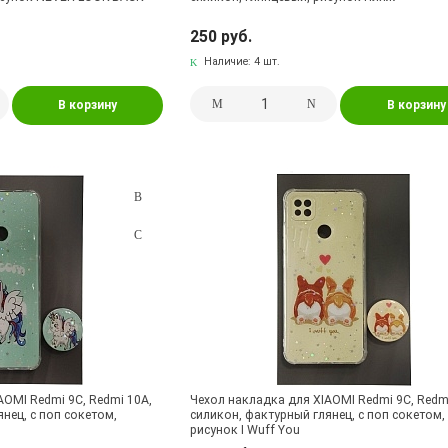
250 руб.
Наличие:
4 шт.
В корзину
В корзину
AOMI Redmi 9C, Redmi 10A,
Чехол накладка для XIAOMI Redmi 9C, Redm
нец, с поп сокетом,
силикон, фактурный глянец, с поп сокетом,
рисунок I Wuff You