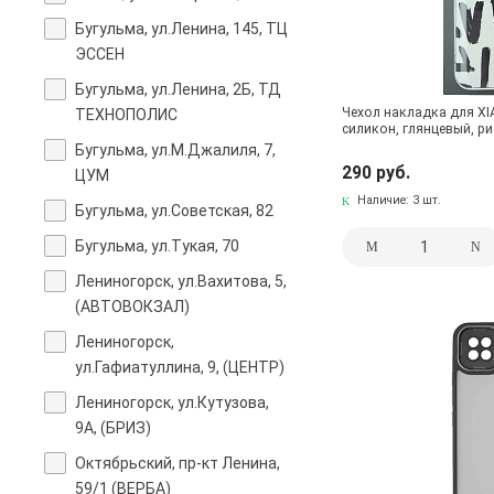
Бугульма, ул.Ленина, 145, ТЦ
ЭССЕН
Бугульма, ул.Ленина, 2Б, ТД
Чехол накладка для XI
ТЕХНОПОЛИС
силикон, глянцевый, р
Бугульма, ул.М.Джалиля, 7,
290 руб.
ЦУМ
Наличие:
3 шт.
Бугульма, ул.Советская, 82
Бугульма, ул.Тукая, 70
Лениногорск, ул.Вахитова, 5,
(АВТОВОКЗАЛ)
Лениногорск,
ул.Гафиатуллина, 9, (ЦЕНТР)
Лениногорск, ул.Кутузова,
9А, (БРИЗ)
Октябрьский, пр-кт Ленина,
59/1 (ВЕРБА)