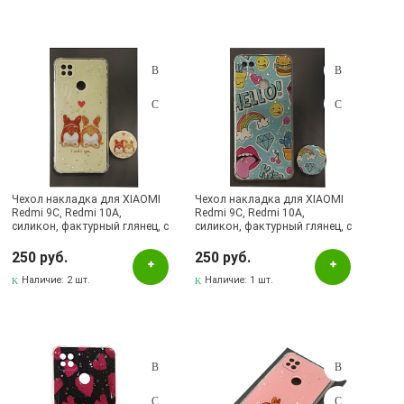
Чехол накладка для XIAOMI
Чехол накладка для XIAOMI
Redmi 9C, Redmi 10A,
Redmi 9C, Redmi 10A,
силикон, фактурный глянец, с
силикон, фактурный глянец, с
поп сокетом, рисунок I Wuff
поп сокетом, рисунок HELLO
You
250 руб.
250 руб.
Наличие:
2 шт.
Наличие:
1 шт.