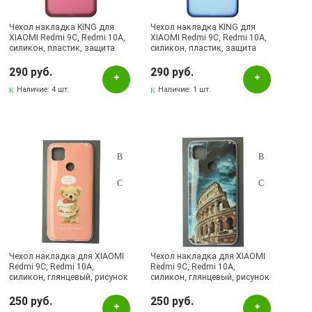
Чехол накладка KING для
Чехол накладка KING для
XIAOMI Redmi 9C, Redmi 10A,
XIAOMI Redmi 9C, Redmi 10A,
силикон, пластик, защита
силикон, пластик, защита
камеры, цвет окантовки
камеры, цвет окантовки
бордовый
темно синий
290 руб.
290 руб.
Наличие:
4 шт.
Наличие:
1 шт.
Чехол накладка для XIAOMI
Чехол накладка для XIAOMI
Redmi 9C, Redmi 10A,
Redmi 9C, Redmi 10A,
силикон, глянцевый, рисунок
силикон, глянцевый, рисунок
Do you want?
Колизей
250 руб.
250 руб.