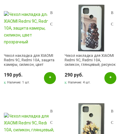
Подбор параметров
Розничная цена
Чехол накладка для XIAOMI
Чехол накладка для XIAOMI
Redmi 9C, Redmi 10A, защита
Redmi 9C, Redmi 10A,
камеры, силикон, цвет
силикон, глянцевый, рисунок
Цвет
прозрачный
Девушка с сумкой Шанель
190 руб.
290 руб.
Белый
Наличие:
1 шт.
Наличие:
4 шт.
Бирюзовый
Бордовый
Голубой
Желтый
Зеленый