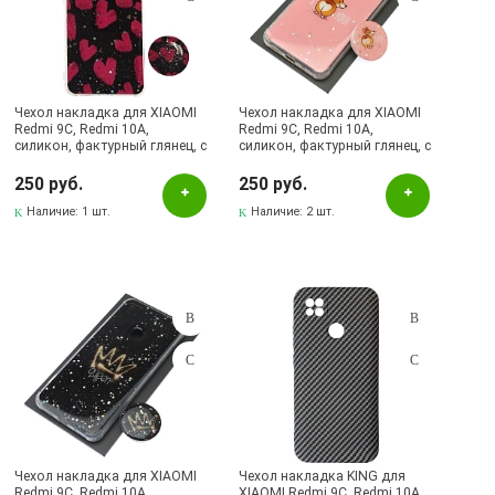
Чехол накладка для XIAOMI
Чехол накладка для XIAOMI
Redmi 9C, Redmi 10A,
Redmi 9C, Redmi 10A,
силикон, фактурный глянец, с
силикон, фактурный глянец, с
поп сокетом, рисунок
поп сокетом, рисунок I Love
Сердечки
You
250 руб.
250 руб.
Наличие:
1 шт.
Наличие:
2 шт.
Чехол накладка для XIAOMI
Чехол накладка KING для
Redmi 9C, Redmi 10A,
XIAOMI Redmi 9C, Redmi 10A,