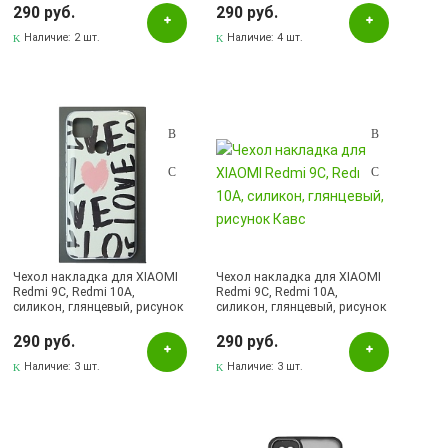
Альметьевск, ул.Ленина, 132, ТЦ ЛЕНТА
290 руб.
290 руб.
Бавлы, ул.Пионерская, 11
Наличие:
2 шт.
Наличие:
4 шт.
Бугульма, ул.Ленина, 145, ТЦ ЭССЕН
Бугульма, ул.Ленина, 2Б, ТД ТЕХНОПОЛИС
Бугульма, ул.М.Джалиля, 7, ЦУМ
Бугульма, ул.Советская, 82
Бугульма, ул.Тукая, 70
Лениногорск, ул.Вахитова, 5, (АВТОВОКЗАЛ)
Лениногорск, ул.Гафиатуллина, 9, (ЦЕНТР)
Чехол накладка для XIAOMI
Чехол накладка для XIAOMI
Лениногорск, ул.Кутузова, 9А, (БРИЗ)
Redmi 9C, Redmi 10A,
Redmi 9C, Redmi 10A,
силикон, глянцевый, рисунок
силикон, глянцевый, рисунок
LOVE
Кавс
Октябрьский, пр-кт Ленина, 59/1 (ВЕРБА)
290 руб.
290 руб.
Наличие:
3 шт.
Наличие:
3 шт.