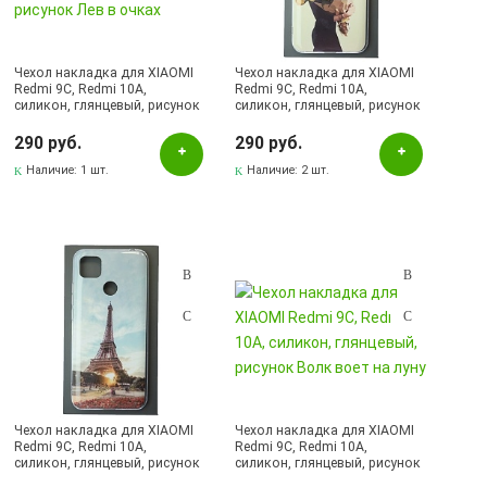
Золотистый
Красный
Чехол накладка для XIAOMI
Чехол накладка для XIAOMI
Оранжевый
Redmi 9C, Redmi 10A,
Redmi 9C, Redmi 10A,
силикон, глянцевый, рисунок
силикон, глянцевый, рисунок
Прозрачный
Лев в очках
Девушка с цветами
290 руб.
290 руб.
Рисунок
Наличие:
1 шт.
Наличие:
2 шт.
Розовый
Серебристый
Серый
Синий
Сиреневый
Черный
Наличие в магазинах
Чехол накладка для XIAOMI
Чехол накладка для XIAOMI
Redmi 9C, Redmi 10A,
Redmi 9C, Redmi 10A,
Pаспределительный центр
силикон, глянцевый, рисунок
силикон, глянцевый, рисунок
Эйфелева башня
Волк воет на луну