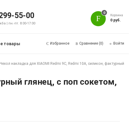
0
 299-55-00
Корзина
0 руб.
а | пн.-пт. 8:00-17:00
е товары
Избранное
Сравнение
(0)
Войти
Чехол накладка для XIAOMI Redmi 9C, Redmi 10A, силикон, фактурный
урный глянец, с поп сокетом,