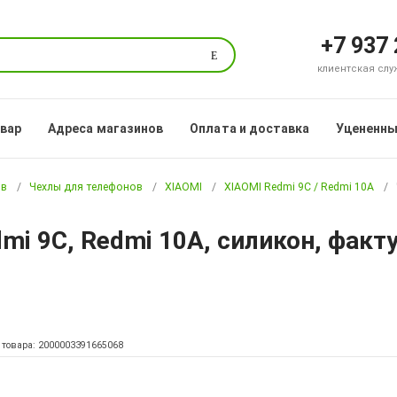
+7 937
Поиск
клиентская служб
овар
Адреса магазинов
Оплата и доставка
Уцененны
ов
Чехлы для телефонов
XIAOMI
XIAOMI Redmi 9C / Redmi 10A
mi 9C, Redmi 10A, силикон, факт
 товара: 2000003391665068