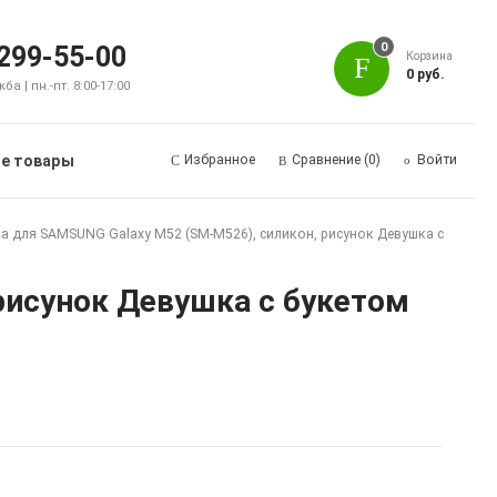
0
 299-55-00
Корзина
0 руб.
а | пн.-пт. 8:00-17:00
е товары
Избранное
Сравнение
(0)
Войти
а для SAMSUNG Galaxy M52 (SM-M526), силикон, рисунок Девушка с
рисунок Девушка с букетом