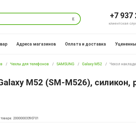
+7 937
Поиск
клиентская служб
овар
Адреса магазинов
Оплата и доставка
Уцененны
ов
Чехлы для телефонов
SAMSUNG
Galaxy M52
Чехол накладк
alaxy M52 (SM-M526), силикон, 
 товара: 20000003390701