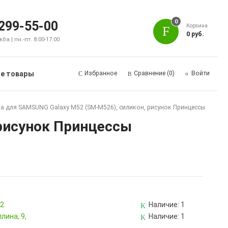
0
 299-55-00
Корзина
0 руб.
а | пн.-пт. 8:00-17:00
е товары
Избранное
Сравнение
(0)
Войти
а для SAMSUNG Galaxy M52 (SM-M526), силикон, рисунок Принцессы
 рисунок Принцессы
82
Наличие:
1
лина, 9,
Наличие:
1