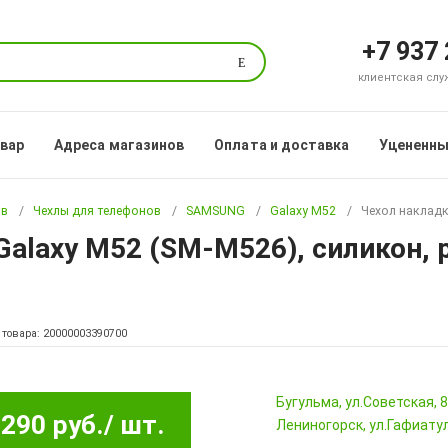
+7 937
Поиск
клиентская служб
овар
Адреса магазинов
Оплата и доставка
Уцененны
ов
Чехлы для телефонов
SAMSUNG
Galaxy M52
Чехол накладк
alaxy M52 (SM-M526), силикон,
 товара: 20000003390700
Бугульма, ул.Советская, 
290 руб.
/ шт.
Лениногорск, ул.Гафиатул