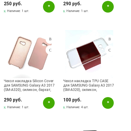
Бугульма, ул.Ленина, 145, ТЦ ЭССЕН
250 руб.
290 руб.
Лениногорск, ул.Гафиатуллина, 9, (ЦЕНТР)
Наличие:
1 шт.
Наличие:
1 шт.
Лениногорск, ул.Кутузова, 9А, (БРИЗ)
Чехол накладка Silicon Cover
Чехол накладка TPU CASE
для SAMSUNG Galaxy A3 2017
для SAMSUNG Galaxy A3 2017
(SM-A320), силикон, бархат,
(SM-A320), силикон,
цвет белый навахо.
ультратонкий, цвет
прозрачный.
290 руб.
100 руб.
Наличие:
1 шт.
Наличие:
4 шт.