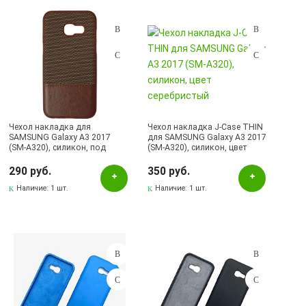
Подбор параметров
Розничная цена
Чехол накладка для
Чехол накладка J-Case THIN
SAMSUNG Galaxy A3 2017
для SAMSUNG Galaxy A3 2017
(SM-A320), силикон, под
(SM-A320), силикон, цвет
Цвет
кожу, цвет коричневый
серебристый
290 руб.
350 руб.
Белый
Наличие:
1 шт.
Наличие:
1 шт.
Бирюзовый
Бордовый
Голубой
Зеленый
Золотистый