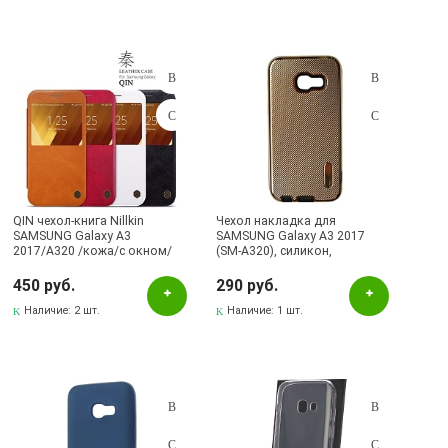
QIN чехол-книга Nillkin
Чехол накладка для
SAMSUNG Galaxy A3
SAMSUNG Galaxy A3 2017
2017/A320 /кожа/с окном/
(SM-A320), силикон,
черный.
бронированный, цвет
золотистый
450 руб.
290 руб.
Наличие:
2 шт.
Наличие:
1 шт.