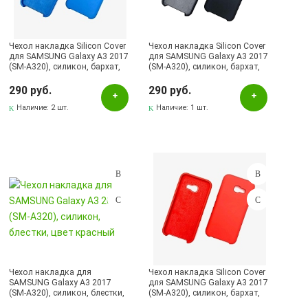
Красный
Малиновый
Чехол накладка Silicon Cover
Чехол накладка Silicon Cover
Оранжевый
для SAMSUNG Galaxy A3 2017
для SAMSUNG Galaxy A3 2017
(SM-A320), силикон, бархат,
(SM-A320), силикон, бархат,
Прозрачный
цвет светло синий.
цвет черный.
290 руб.
290 руб.
Рисунок
Наличие:
2 шт.
Наличие:
1 шт.
Розовый
Серебристый
Серый
Синий
Сиреневый
Черный
Наличие в магазинах
Чехол накладка для
Чехол накладка Silicon Cover
SAMSUNG Galaxy A3 2017
для SAMSUNG Galaxy A3 2017
Pаспределительный центр
(SM-A320), силикон, блестки,
(SM-A320), силикон, бархат,
цвет красный
цвет красный.