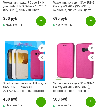
Чехол накладка J-Case THIN
Чехол книжка для SAMSUNG
для SAMSUNG Galaxy A3 2017
Galaxy A3 2017 (SM-A320),
(SM-A320), силикон, цвет
экокожа, визитница, цвет
розовое золото
золотистый.
350 руб.
690 руб.
Наличие:
1 шт.
Наличие:
1 шт.
Sparkle чехол-книга Nillkin для
Чехол книжка для SAMSUNG
SAMSUNG Galaxy A3
Galaxy A3 2017 (SM-A320),
2017/A320/с окном/ золото.
экокожа, визитница, цвет
малиновый.
450 руб.
500 руб.
Наличие:
1 шт.
Наличие:
2 шт.