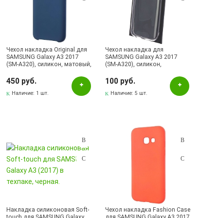
Чехол накладка Original для
Чехол накладка для
SAMSUNG Galaxy А3 2017
SAMSUNG Galaxy A3 2017
(SM-A320), силикон, матовый,
(SM-A320), силикон,
цвет синий
ультратонкий, цвет
прозрачный
450 руб.
100 руб.
Наличие:
1 шт.
Наличие:
5 шт.
Накладка силиконовая Soft-
Чехол накладка Fashion Case
touch для SAMSUNG Galaxy
для SAMSUNG Galaxy A3 2017