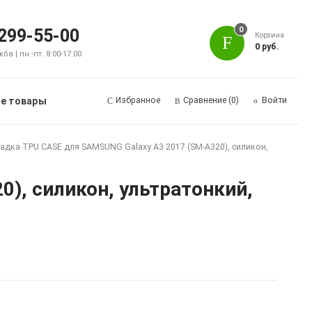
0
 299-55-00
Корзина
0 руб.
а | пн.-пт. 8:00-17:00
е товары
Избранное
Сравнение
(0)
Войти
адка TPU CASE для SAMSUNG Galaxy A3 2017 (SM-A320), силикон,
), силикон, ультратонкий,