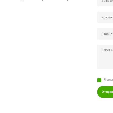
Я сог
Отправ