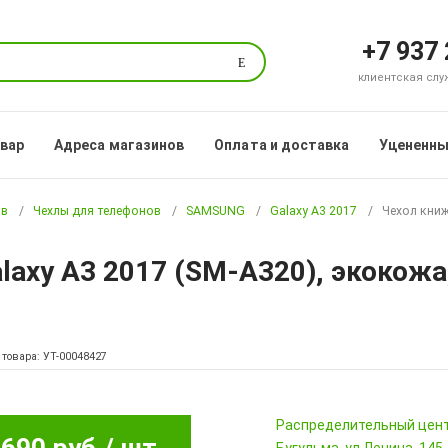
+7 937
Поиск
клиентская служб
овар
Адреса магазинов
Оплата и доставка
Уцененны
ов
Чехлы для телефонов
SAMSUNG
Galaxy A3 2017
Чехол книж
axy A3 2017 (SM-A320), экокожа,
 товара: УТ-00048427
Pаспределительный цен