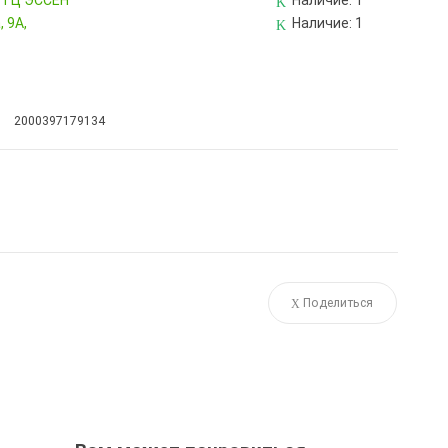
, ТЦ ЭССЕН
Наличие:
1
 9А,
Наличие:
1
2000397179134
Поделиться