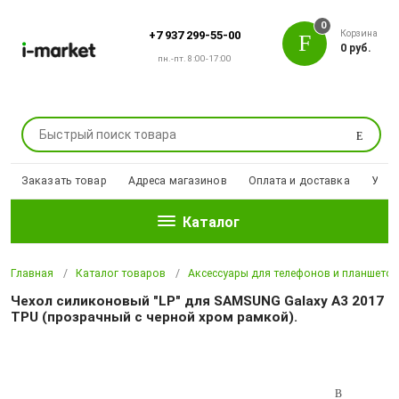
0
Корзина
+7 937 299-55-00
0 руб.
пн.-пт. 8:00-17:00
Поиск
Заказать товар
Адреса магазинов
Оплата и доставка
Уцен
Каталог
Главная
Каталог товаров
Аксессуары для телефонов и планшето
Чехол силиконовый "LP" для SAMSUNG Galaxy A3 2017
TPU (прозрачный с черной хром рамкой).