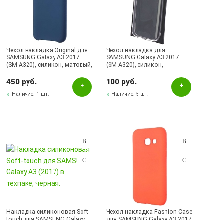
Чехол накладка Original для
Чехол накладка для
SAMSUNG Galaxy А3 2017
SAMSUNG Galaxy A3 2017
(SM-A320), силикон, матовый,
(SM-A320), силикон,
цвет синий
ультратонкий, цвет
прозрачный
450 руб.
100 руб.
Наличие:
1 шт.
Наличие:
5 шт.
Накладка силиконовая Soft-
Чехол накладка Fashion Case
touch для SAMSUNG Galaxy
для SAMSUNG Galaxy A3 2017