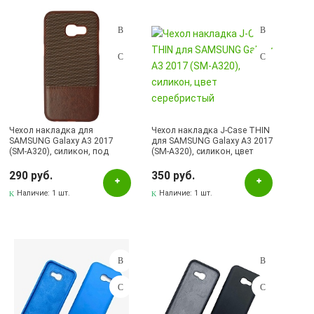
Подбор параметров
Розничная цена
Чехол накладка для
Чехол накладка J-Case THIN
SAMSUNG Galaxy A3 2017
для SAMSUNG Galaxy A3 2017
(SM-A320), силикон, под
(SM-A320), силикон, цвет
Цвет
кожу, цвет коричневый
серебристый
290 руб.
350 руб.
Белый
Наличие:
1 шт.
Наличие:
1 шт.
Бирюзовый
Бордовый
Голубой
Зеленый
Золотистый