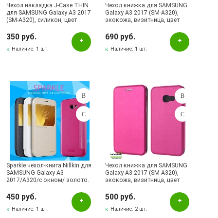
Чехол накладка J-Case THIN
Чехол книжка для SAMSUNG
для SAMSUNG Galaxy A3 2017
Galaxy A3 2017 (SM-A320),
(SM-A320), силикон, цвет
экокожа, визитница, цвет
розовое золото
золотистый.
350 руб.
690 руб.
Наличие:
1 шт.
Наличие:
1 шт.
Sparkle чехол-книга Nillkin для
Чехол книжка для SAMSUNG
SAMSUNG Galaxy A3
Galaxy A3 2017 (SM-A320),
2017/A320/с окном/ золото.
экокожа, визитница, цвет
малиновый.
450 руб.
500 руб.
Наличие:
1 шт.
Наличие:
2 шт.