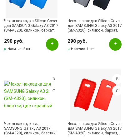
Красный
Малиновый
Чехол накладка Silicon Cover
Чехол накладка Silicon Cover
Оранжевый
для SAMSUNG Galaxy A3 2017
для SAMSUNG Galaxy A3 2017
(SM-A320), силикон, бархат,
(SM-A320), силикон, бархат,
Прозрачный
цвет светло синий.
цвет черный.
290 руб.
290 руб.
Рисунок
Наличие:
2 шт.
Наличие:
1 шт.
Розовый
Серебристый
Серый
Синий
Сиреневый
Черный
Наличие в магазинах
Чехол накладка для
Чехол накладка Silicon Cover
SAMSUNG Galaxy A3 2017
для SAMSUNG Galaxy A3 2017
Pаспределительный центр
(SM-A320), силикон, блестки,
(SM-A320), силикон, бархат,
цвет красный
цвет красный.