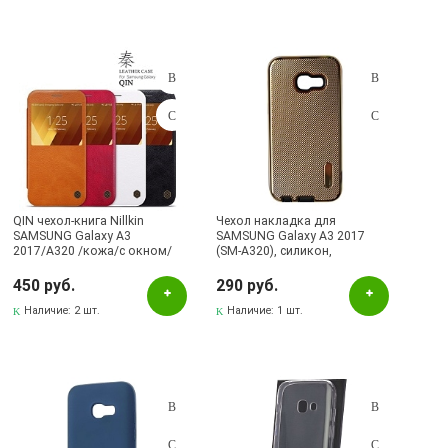
QIN чехол-книга Nillkin
Чехол накладка для
SAMSUNG Galaxy A3
SAMSUNG Galaxy A3 2017
2017/A320 /кожа/с окном/
(SM-A320), силикон,
черный.
бронированный, цвет
золотистый
450 руб.
290 руб.
Наличие:
2 шт.
Наличие:
1 шт.