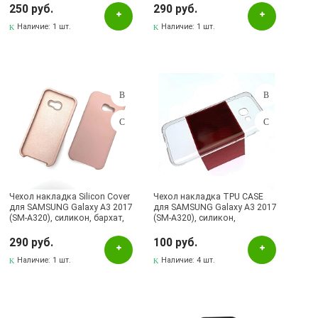
Бугульма, ул.Ленина, 145, ТЦ ЭССЕН
250 руб.
290 руб.
Лениногорск, ул.Гафиатуллина, 9, (ЦЕНТР)
Наличие:
1 шт.
Наличие:
1 шт.
Лениногорск, ул.Кутузова, 9А, (БРИЗ)
Чехол накладка Silicon Cover
Чехол накладка TPU CASE
для SAMSUNG Galaxy A3 2017
для SAMSUNG Galaxy A3 2017
(SM-A320), силикон, бархат,
(SM-A320), силикон,
цвет белый навахо.
ультратонкий, цвет
прозрачный.
290 руб.
100 руб.
Наличие:
1 шт.
Наличие:
4 шт.