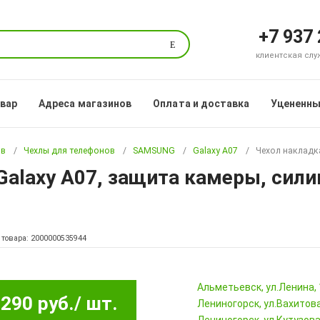
+7 937
Поиск
клиентская служб
овар
Адреса магазинов
Оплата и доставка
Уцененны
ов
Чехлы для телефонов
SAMSUNG
Galaxy A07
Чехол накладк
alaxy A07, защита камеры, сили
 товара: 2000000535944
Альметьевск, ул.Ленина,
290 руб.
/ шт.
Лениногорск, ул.Вахитова,