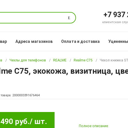
+7 937
Поиск
клиентская служб
овар
Адреса магазинов
Оплата и доставка
Уцененны
ов
Чехлы для телефонов
REALME
Realme C75
Чехол книжка ST
lme C75, экокожа, визитница, цв
 товара: 2000003391676464
490 руб.
/ шт.
Полное описание