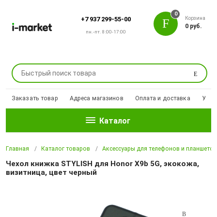
0
Корзина
+7 937 299-55-00
0 руб.
пн.-пт. 8:00-17:00
Поиск
Заказать товар
Адреса магазинов
Оплата и доставка
Уцен
Каталог
Главная
Каталог товаров
Аксессуары для телефонов и планшето
Чехол книжка STYLISH для Honor X9b 5G, экокожа,
визитница, цвет черный