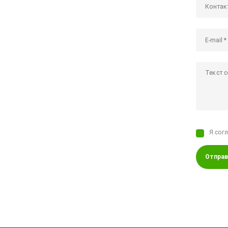
Я сог
Отправ