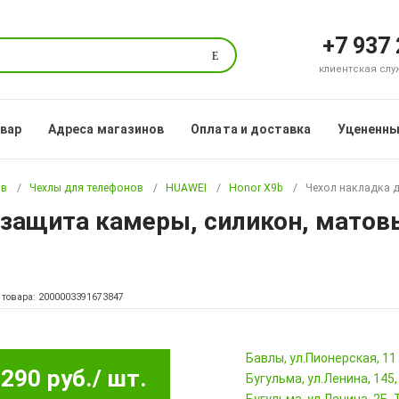
+7 937
Поиск
клиентская служб
овар
Адреса магазинов
Оплата и доставка
Уцененны
ов
Чехлы для телефонов
HUAWEI
Honor X9b
Чехол накладка д
, защита камеры, силикон, матов
 товара: 2000003391673847
Бавлы, ул.Пионерская, 11
290 руб.
/ шт.
Бугульма, ул.Ленина, 145