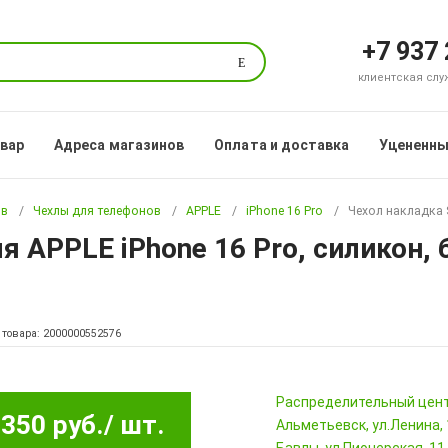
+7 937
Поиск
клиентская служб
овар
Адреса магазинов
Оплата и доставка
Уцененны
ов
Чехлы для телефонов
APPLE
iPhone 16 Pro
Чехол накладка S
ля APPLE iPhone 16 Pro, силикон,
 товара: 2000000552576
Pаспределительный цен
350 руб.
/ шт.
Альметьевск, ул.Ленина,