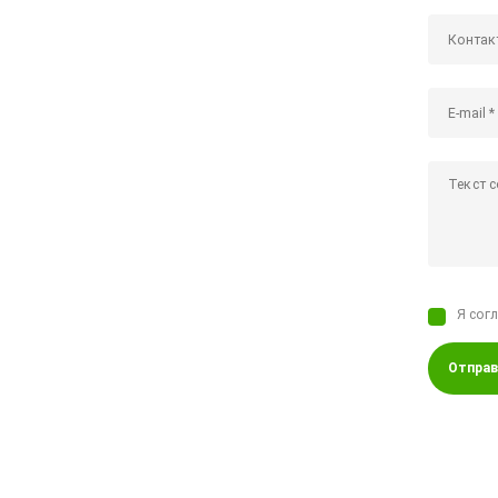
Я сог
Отправ