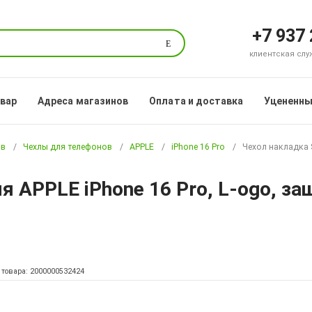
+7 937
Поиск
клиентская служб
овар
Адреса магазинов
Оплата и доставка
Уцененны
ов
Чехлы для телефонов
APPLE
iPhone 16 Pro
Чехол накладка S
ля APPLE iPhone 16 Pro, L-ogo, з
 товара: 2000000532424