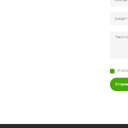
Я сог
Отправ