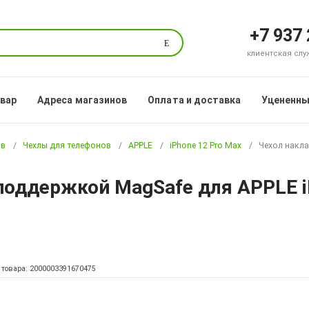
+7 937
Поиск
клиентская служб
овар
Адреса магазинов
Оплата и доставка
Уцененны
ов
Чехлы для телефонов
APPLE
iPhone 12 Pro Max
Чехол накла
 поддержкой MagSafe для APPLE i
 товара: 2000003391670475