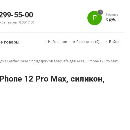
0
 299-55-00
Корзина
0 руб.
а | пн.-пт. 8:00-17:00
е товары
Избранное
Сравнение
(0)
Войти
дка Leather Case с поддержкой MagSafe для APPLE iPhone 12 Pro Max,
Phone 12 Pro Max, силикон,