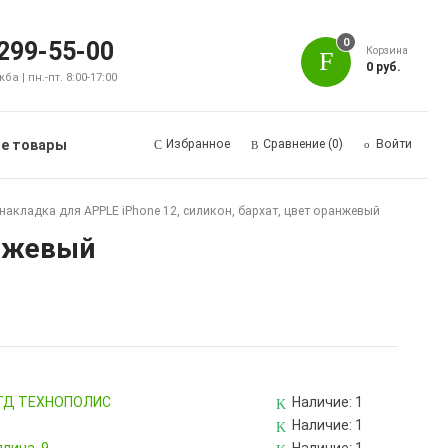
0
 299-55-00
Корзина
0 руб.
а | пн.-пт. 8:00-17:00
е товары
Избранное
Сравнение
(0)
Войти
накладка для APPLE iPhone 12, силикон, бархат, цвет оранжевый
анжевый
, ТД ТЕХНОПОЛИС
Наличие:
1
Наличие:
1