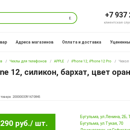
+7 937
Поиск
клиентская служб
овар
Адреса магазинов
Оплата и доставка
Уцененны
ов
Чехлы для телефонов
APPLE
iPhone 12, iPhone 12 Pro
Чехол 
ne 12, силикон, бархат, цвет ор
 товара: 2000003391670845
Бугульма, ул.Ленина, 2Б
290 руб.
/ шт.
Бугульма, ул.Тукая, 70